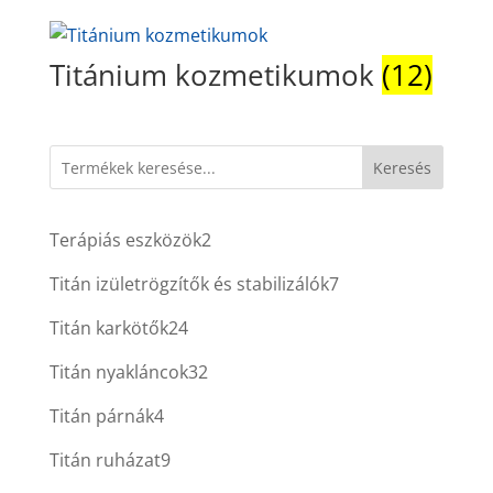
Titánium kozmetikumok
(12)
Keresés
2
Terápiás eszközök
2
termék
7
Titán izületrögzítők és stabilizálók
7
termék
24
Titán karkötők
24
termék
32
Titán nyakláncok
32
termék
4
Titán párnák
4
termék
9
Titán ruházat
9