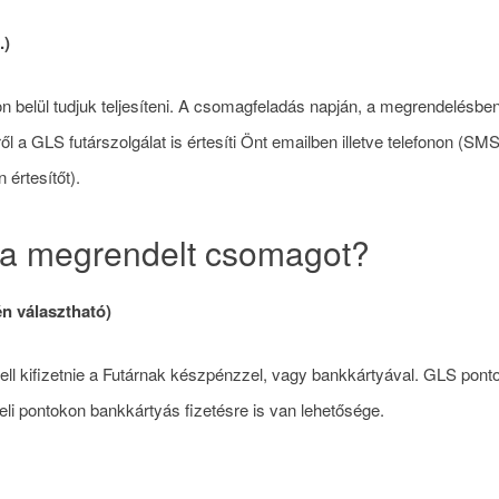
.)
n belül tudjuk teljesíteni. A csomagfeladás napján, a megrendelésbe
ről a GLS futárszolgálat is értesíti Önt emailben illetve telefonon (S
 értesítőt).
i a megrendelt csomagot?
én választható)
ll kifizetnie a Futárnak készpénzzel, vagy bankkártyával. GLS ponto
li pontokon bankkártyás fizetésre is van lehetősége.