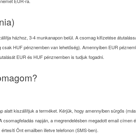
énznemet EUR-ra.
nia)
llítja házhoz, 3-4 munkanapon belül. A csomag kifizetése átutalássa
leg csak HUF pénznemben van lehetőség). Amennyiben EUR péznemben 
Átutalását EUR és HUF pénznemben is tudjuk fogadni.
somagom?
latt kiszállítjuk a terméket. Kérjük, hogy amennyiben sürgős (másna
 A csomagfeladás napján, a megrendelésben megadott email címen ér
s értesíti Önt emailben illetve telefonon (SMS-ben).