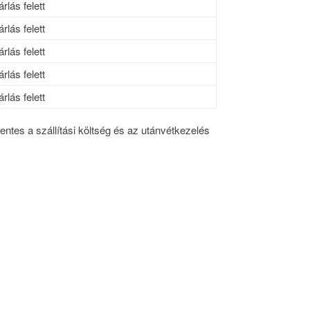
rlás felett
rlás felett
rlás felett
rlás felett
rlás felett
íjmentes a szállítási költség és az utánvétkezelés