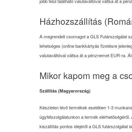
jobb felül található valutaváltóval váltsa át a p
Házhozszállítás (Romá
A megrendelt csomagot a GLS Futárszolgálat szá
lehetséges (online bankkártyás fizetésre jelen
valutaváltóval váltsa át a pénznemet EUR-ra. 
Mikor kapom meg a c
Szállítás (Magyarország)
Készleten lévő termékek esetében 1-3 munkanap a
ügyfélszolgálatunkon a termék elérhetőségéről.
kiszállítás pontos idejéről a GLS futárszolgálat i