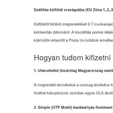
Szállítás külföldi országokba (EU Zóna 1.,2.,3
Külföldről történő megrendelését 2-7 munkanapo
kézbesítás dátumáról. A kiszállítás pontos idejé
küld külön értesítőt a Posta (mi küldünk emailben
Hogyan tudom kifizetn
1. Utánvétellel (kizárólag Magyarország eset
A megrendelt termékeket a csomag átvételkor ke
fizethet készpénzzel, azonban egyes GLS átvéte
2. Simple (OTP Mobil) bankkártyás fizetéssel