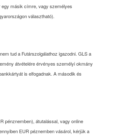
akár egy másik címre, vagy személyes
yarországon választható).
nem tud a Futárszolgálathoz igazodni. GLS a
demény átvételére érvényes személyi okmány
bankkártyát is elfogadnak. A második és
UR pénznemben), átutalással, vagy online
Amennyiben EUR péznemben vásárol, kérjük a