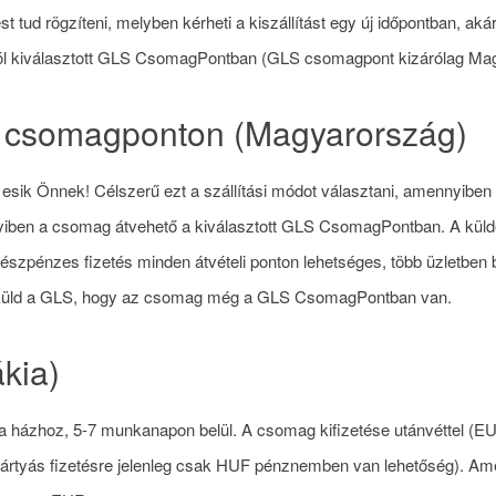
zést tud rögzíteni, melyben kérheti a kiszállítást egy új időpontban, 
ából kiválasztott GLS CsomagPontban (GLS csomagpont kizárólag Mag
S csomagponton (Magyarország)
ik Önnek! Célszerű ezt a szállítási módot választani, amennyiben 
yiben a csomag átvehető a kiválasztott GLS CsomagPontban. A kül
szpénzes fizetés minden átvételi ponton lehetséges, több üzletben 
lt küld a GLS, hogy az csomag még a GLS CsomagPontban van.
kia)
a házhoz, 5-7 munkanapon belül. A csomag kifizetése utánvéttel (E
kkártyás fizetésre jelenleg csak HUF pénznemben van lehetőség). 