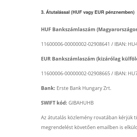
3. Átutalással (HUF vagy EUR pénznemben)
HUF Bankszámlaszám (Magyarországon, 
11600006-00000002-02908641 / IBAN: HU4
EUR Bankszámlaszám (kizárólag külföldi
11600006-00000002-02908665 / IBAN: HU7
Bank:
Erste Bank Hungary Zrt.
SWIFT kód:
GIBAHUHB
Az átutalás közlemény rovatában kérjük tü
megrendelést követően emailben is elkül