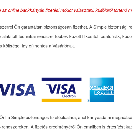
 online bankkártyás fizetési módot választani, külföldről történő 
dszerrel Ön garantáltan biztonságosan fizethet. A Simple biztonsági 
alakított technikai rendszer többek között titkosított csatornák, kódo
s költsége, így díjmentes a Vásárlónak.
nt a Simple biztonságos fizetőoldalára, ahol kártyaadatai megadásával
ó rendszereken. A fizetés eredményéről Ön emailben is értesítést kap