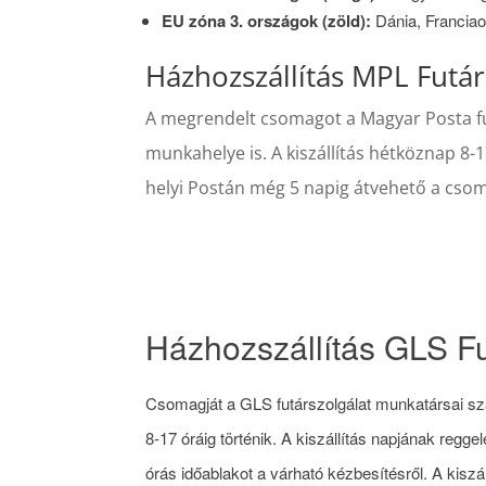
EU zóna 3. országok (zöld):
Dánia, Francia
Házhozszállítás MPL Futár
A megrendelt csomagot a Magyar Posta futá
munkahelye is. A kiszállítás hétköznap 8-17
helyi Postán még 5 napig átvehető a cso
Házhozszállítás GLS Fu
Csomagját a GLS futárszolgálat munkatársai szál
8-17 óráig történik. A kiszállítás napjának regg
órás időablakot a várható kézbesítésről. A kisz