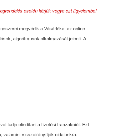
megrendelés esetén kérjük vegye ezt figyelembe!
rendszerei megvédik a Vásárlókat az online
lások, algoritmusok alkalmazását jelenti. A
 tudja elindítani a fizetési tranzakciót. Ezt
, valamint visszairányítják oldalunkra.