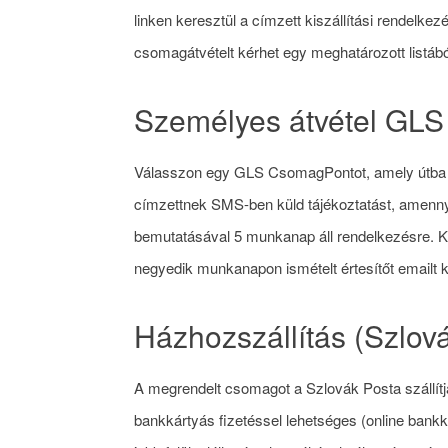
linken keresztül a címzett kiszállítási rendelke
csomagátvételt kérhet egy meghatározott list
Személyes átvétel GL
Válasszon egy GLS CsomagPontot, amely útba es
címzettnek SMS-ben küld tájékoztatást, amenn
bemutatásával 5 munkanap áll rendelkezésre. Ké
negyedik munkanapon ismételt értesítőt emai
Házhozszállítás (Szlová
A megrendelt csomagot a Szlovák Posta szállítj
bankkártyás fizetéssel lehetséges (online ban