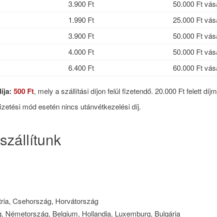
3.900 Ft
50.000 Ft vásá
1.990 Ft
25.000 Ft vásá
3.900 Ft
50.000 Ft vásá
4.000 Ft
50.000 Ft vásá
6.400 Ft
60.000 Ft vásá
íja:
500 Ft
, mely a szállítási díjon felül fizetendő. 20.000 Ft felett d
fizetési mód esetén nincs utánvétkezelési díj.
zállítunk
tria, Csehország, Horvátország
, Németország, Belgium, Hollandia, Luxemburg, Bulgária