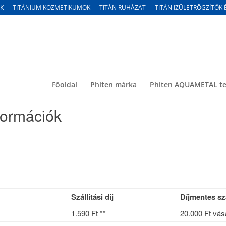
K
TITÁNIUM KOZMETIKUMOK
TITÁN RUHÁZAT
TITÁN IZÜLETRÖGZÍTŐK 
Főoldal
Phiten márka
Phiten AQUAMETAL te
nformációk
Szállítási díj
Díjmentes szá
1.590 Ft **
20.000 Ft vásá