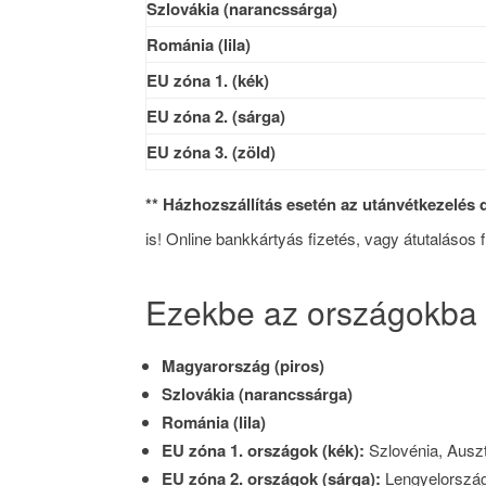
Szlovákia (narancssárga)
Románia (lila)
EU zóna 1. (kék)
EU zóna 2. (sárga)
EU zóna 3. (zöld)
** Házhozszállítás esetén az utánvétkezelés d
is! Online bankkártyás fizetés, vagy átutalásos 
Ezekbe az országokba s
Magyarország (piros)
Szlovákia (narancssárga)
Románia (lila)
EU zóna 1. országok (kék):
Szlovénia, Ausz
EU zóna 2. országok (sárga):
Lengyelország