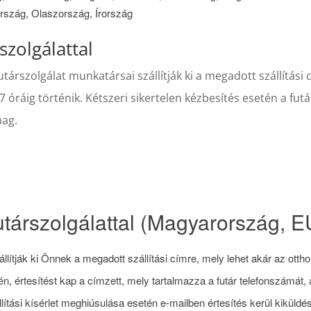
ország, Olaszország, Írország
szolgálattal
rszolgálat munkatársai szállítják ki a megadott szállítási 
 óráig történik. Kétszeri sikertelen kézbesítés esetén a futár
mag.
társzolgálattal (Magyarország, EU
lítják ki Önnek a megadott szállítási címre, mely lehet akár az otth
elén, értesítést kap a címzett, mely tartalmazza a futár telefonszámá
állítási kísérlet meghiúsulása esetén e-mailben értesítés kerül kikül